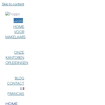
Skip to content
Login
HOME
VOOR
MAKELAARS
WAAROM POGGIO?
GARDANTO
ONZE
KANTOREN
OPLEIDINGEN
VOOR LEDEN
VOOR NIET-LEDEN
BLOG
CONTACT
FRANÇAIS
HOME