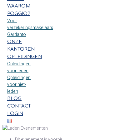
WAAROM
POGGIO?
Voor
verzekeringsmakelaars
Gardanto
ONZE
KANTOREN
OPLEIDINGEN
Opleidingen
voor leden
Opleidingen
voor niet-
leden
BLOG
CONTACT
LOGIN
Dit evenement is voorbij.