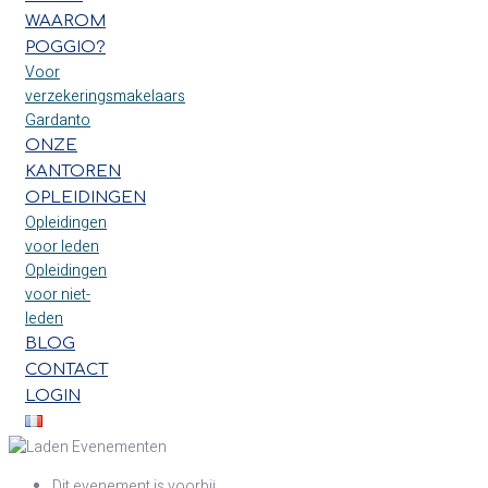
WAAROM
POGGIO?
Voor
verzekeringsmakelaars
Gardanto
ONZE
KANTOREN
OPLEIDINGEN
Opleidingen
voor leden
Opleidingen
voor niet-
leden
BLOG
CONTACT
LOGIN
Dit evenement is voorbij.