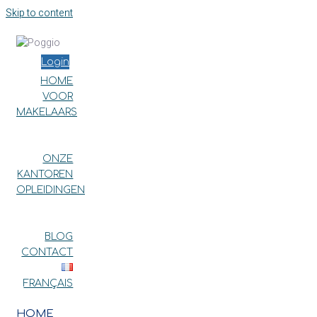
Skip to content
Login
HOME
VOOR
MAKELAARS
WAAROM POGGIO?
GARDANTO
ONZE
KANTOREN
OPLEIDINGEN
VOOR LEDEN
VOOR NIET-LEDEN
BLOG
CONTACT
FRANÇAIS
HOME